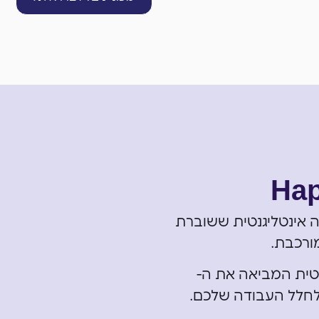
Hap
גה אינטליגנטית ששוברת
ורכבת.
גטית המביאה את ה-