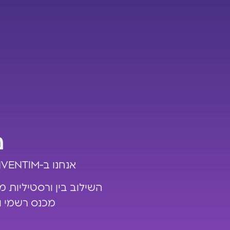
מ
אנחנו ב-INVENTIM מתמחים בפיצוח ה-DNA הארגוני שלכם ובהתאמת האנרגיה לקהל.
השילוב בין ורסטיליות מ
מכנס רשמי ו